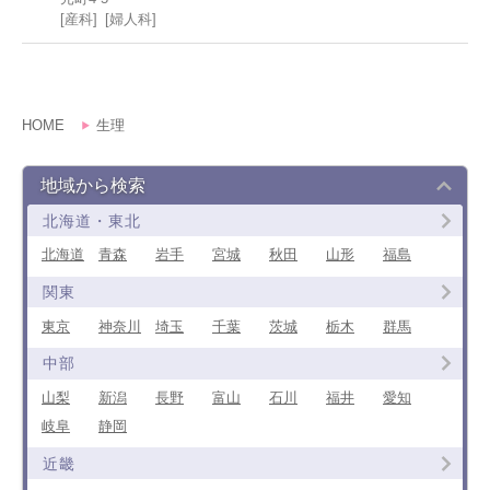
産科
婦人科
HOME
生理
地域から検索
北海道・東北
北海道
青森
岩手
宮城
秋田
山形
福島
関東
東京
神奈川
埼玉
千葉
茨城
栃木
群馬
中部
山梨
新潟
長野
富山
石川
福井
愛知
岐阜
静岡
近畿