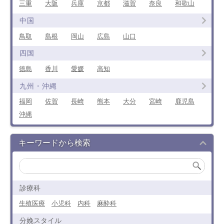
三重
大阪
兵庫
京都
滋賀
奈良
和歌山
中国
鳥取
島根
岡山
広島
山口
四国
徳島
香川
愛媛
高知
九州・沖縄
福岡
佐賀
長崎
熊本
大分
宮崎
鹿児島
沖縄
キーワードから検索
診療科
生殖医療
小児科
内科
麻酔科
分娩スタイル