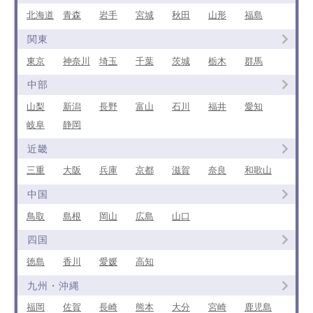
北海道
青森
岩手
宮城
秋田
山形
福島
関東
東京
神奈川
埼玉
千葉
茨城
栃木
群馬
中部
山梨
新潟
長野
富山
石川
福井
愛知
岐阜
静岡
近畿
三重
大阪
兵庫
京都
滋賀
奈良
和歌山
中国
鳥取
島根
岡山
広島
山口
四国
徳島
香川
愛媛
高知
九州・沖縄
福岡
佐賀
長崎
熊本
大分
宮崎
鹿児島