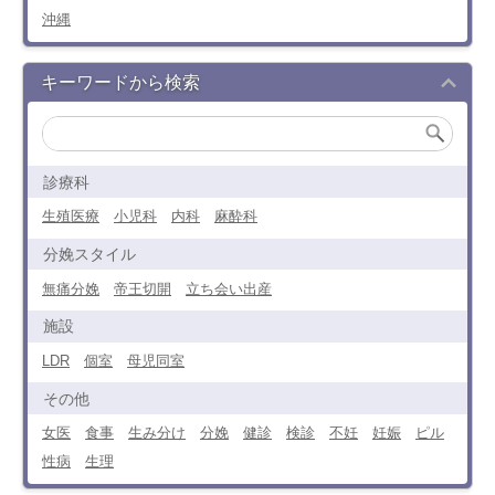
沖縄
キーワードから検索
診療科
生殖医療
小児科
内科
麻酔科
分娩スタイル
無痛分娩
帝王切開
立ち会い出産
施設
LDR
個室
母児同室
その他
女医
食事
生み分け
分娩
健診
検診
不妊
妊娠
ピル
性病
生理