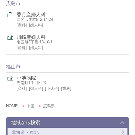
広島市
香月産婦人科
西区己斐本町2-14-24
産科
婦人科
川崎産婦人科
南区旭3丁目 13-16-1
産科
婦人科
福山市
小池病院
光南町1丁目5-23
産科
婦人科
小児科
歯科
HOME
中国
広島県
地域から検索
北海道・東北