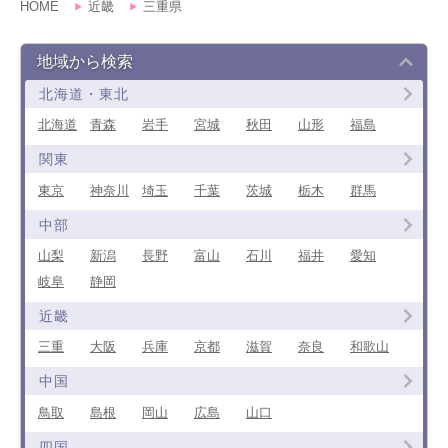
HOME
近畿
三重県
地域から検索
北海道・東北
北海道
青森
岩手
宮城
秋田
山形
福島
関東
東京
神奈川
埼玉
千葉
茨城
栃木
群馬
中部
山梨
新潟
長野
富山
石川
福井
愛知
岐阜
静岡
近畿
三重
大阪
兵庫
京都
滋賀
奈良
和歌山
中国
鳥取
島根
岡山
広島
山口
四国