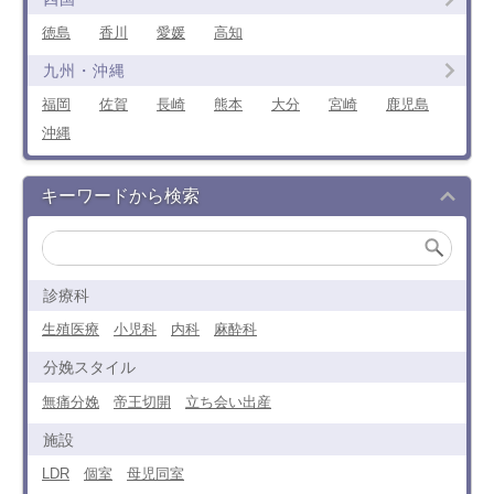
徳島
香川
愛媛
高知
九州・沖縄
福岡
佐賀
長崎
熊本
大分
宮崎
鹿児島
沖縄
キーワードから検索
診療科
生殖医療
小児科
内科
麻酔科
分娩スタイル
無痛分娩
帝王切開
立ち会い出産
施設
LDR
個室
母児同室