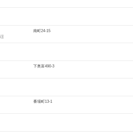
南町24-15
)
下奥富490-3
番場町13-1