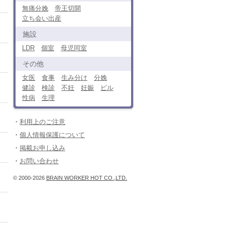
無痛分娩
帝王切開
立ち会い出産
施設
LDR
個室
母児同室
その他
女医
食事
生み分け
分娩
健診
検診
不妊
妊娠
ピル
性病
生理
利用上のご注意
個人情報保護について
掲載お申し込み
お問い合わせ
© 2000-2026
BRAIN WORKER HOT CO.,LTD.