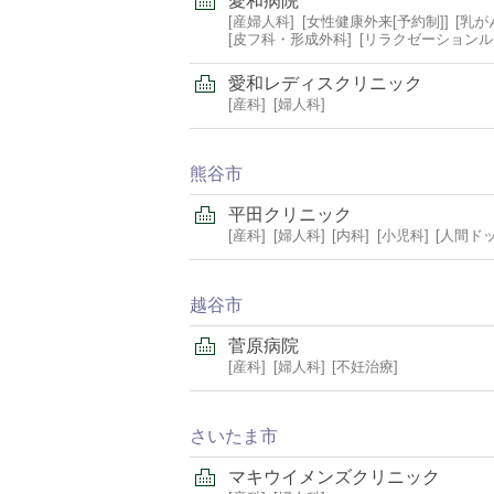
愛和病院
産婦人科
女性健康外来[予約制]
乳が
皮フ科・形成外科
リラクゼーションルー
愛和レディスクリニック
産科
婦人科
熊谷市
平田クリニック
産科
婦人科
内科
小児科
人間ド
越谷市
菅原病院
産科
婦人科
不妊治療
さいたま市
マキウイメンズクリニック