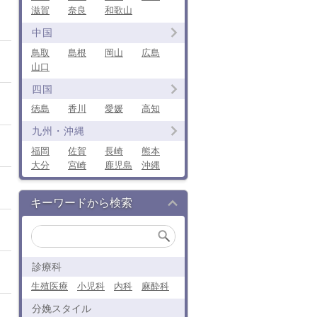
滋賀
奈良
和歌山
中国
鳥取
島根
岡山
広島
山口
四国
徳島
香川
愛媛
高知
九州・沖縄
福岡
佐賀
長崎
熊本
大分
宮崎
鹿児島
沖縄
キーワードから検索
診療科
生殖医療
小児科
内科
麻酔科
分娩スタイル