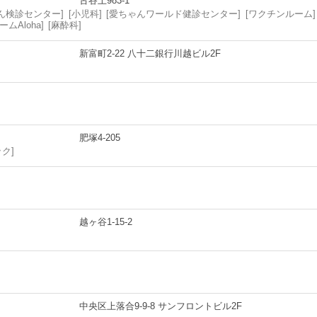
古谷上983-1
ん検診センター
小児科
愛ちゃんワールド健診センター
ワクチンルーム
ムAloha
麻酔科
新富町2-22 八十二銀行川越ビル2F
肥塚4-205
ック
越ヶ谷1-15-2
中央区上落合9-9-8 サンフロントビル2F