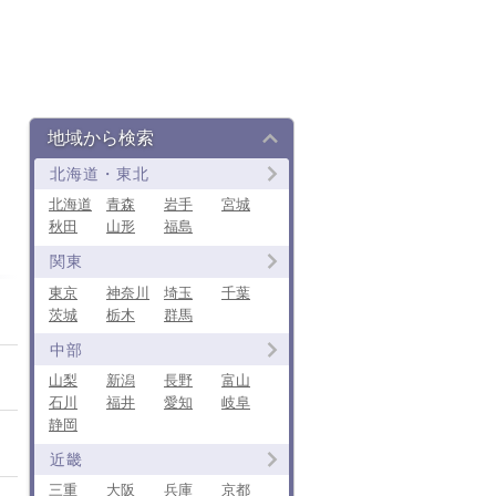
地域から検索
北海道・東北
北海道
青森
岩手
宮城
秋田
山形
福島
関東
東京
神奈川
埼玉
千葉
茨城
栃木
群馬
中部
山梨
新潟
長野
富山
石川
福井
愛知
岐阜
静岡
近畿
三重
大阪
兵庫
京都