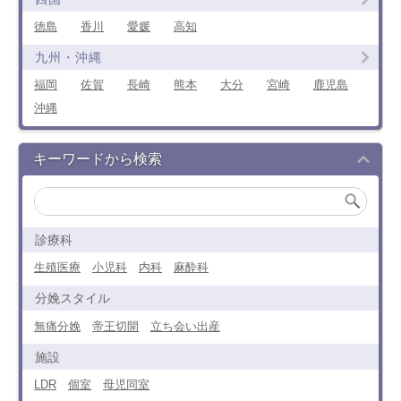
徳島
香川
愛媛
高知
九州・沖縄
福岡
佐賀
長崎
熊本
大分
宮崎
鹿児島
沖縄
キーワードから検索
診療科
生殖医療
小児科
内科
麻酔科
分娩スタイル
無痛分娩
帝王切開
立ち会い出産
施設
LDR
個室
母児同室