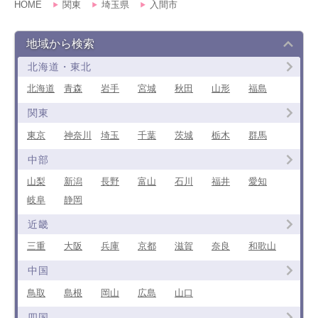
HOME
関東
埼玉県
入間市
地域から検索
北海道・東北
北海道
青森
岩手
宮城
秋田
山形
福島
関東
東京
神奈川
埼玉
千葉
茨城
栃木
群馬
中部
山梨
新潟
長野
富山
石川
福井
愛知
岐阜
静岡
近畿
三重
大阪
兵庫
京都
滋賀
奈良
和歌山
中国
鳥取
島根
岡山
広島
山口
四国